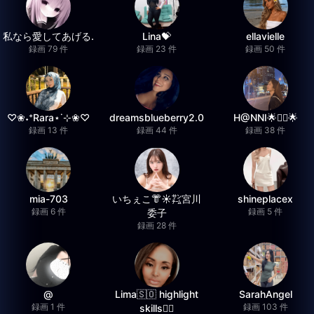
私なら愛してあげる.
Lina💝
ellavielle
録画 79 件
録画 23 件
録画 50 件
♡❀˖⁺Rara⋆˙⊹❀♡
dreamsblueberry2.0
H@NNI🌟❤️‍🔥🌟
録画 13 件
録画 44 件
録画 38 件
mia-703
いちぇこ👘☀️㌠宮川
shineplacex
録画 6 件
録画 5 件
委子
録画 28 件
@
Lima🇸🇴 highlight
SarahAngel
録画 1 件
録画 103 件
skills✌🏽