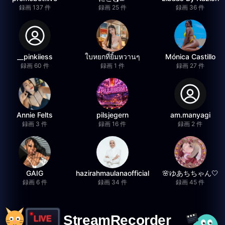
録画 137 件
録画 25 件
録画 36 件
__pinkiiess
ใบหยกที่ยิ้มหวานๆ
Mónica Castillo
録画 60 件
録画 1 件
録画 27 件
Annie Felts
pilsjegern
am.manyagi
録画 3 件
録画 16 件
録画 2 件
GAIG
hazirahmaulanaofficial
🌸ゆあちちゃん🤍
録画 6 件
録画 34 件
録画 45 件