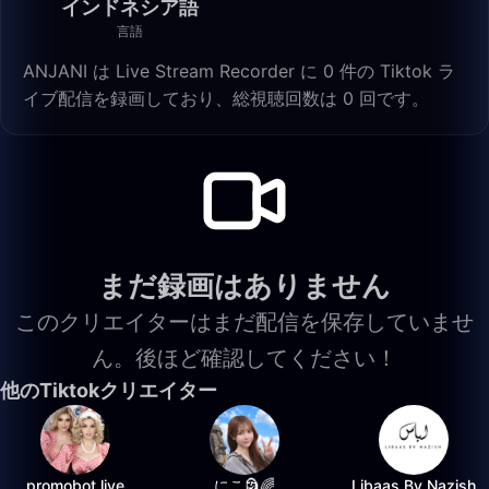
インドネシア語
言語
ANJANI は Live Stream Recorder に 0 件の Tiktok ラ
イブ配信を録画しており、総視聴回数は 0 回です。
まだ録画はありません
このクリエイターはまだ配信を保存していませ
ん。後ほど確認してください！
他のTiktokクリエイター
promobot.live
にこ🗿🌈
Libaas By Nazish