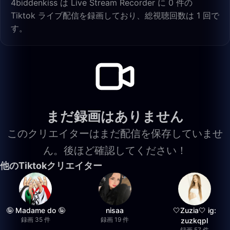
4biddenkiss は Live Stream Recorder に 0 件の
Tiktok ライブ配信を録画しており、総視聴回数は 1 回で
す。
まだ録画はありません
このクリエイターはまだ配信を保存していませ
ん。後ほど確認してください！
他のTiktokクリエイター
🤪 Madame do 🤪
nisaa
🤍Zuzia🤍 ig:
録画 35 件
録画 19 件
zuzkqpl
録画 57 件