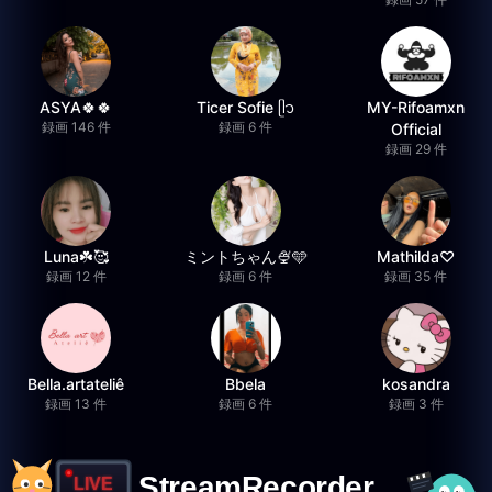
ASYA🍀🍀
Ticer Sofie ᥫ᭡
MY-Rifoamxn
録画 146 件
録画 6 件
Official
録画 29 件
Luna☘️🥰
ミントちゃん🍨🩵
Mathilda♡︎
録画 12 件
録画 6 件
録画 35 件
Bella.artateliê
Bbela
kosandra
録画 13 件
録画 6 件
録画 3 件