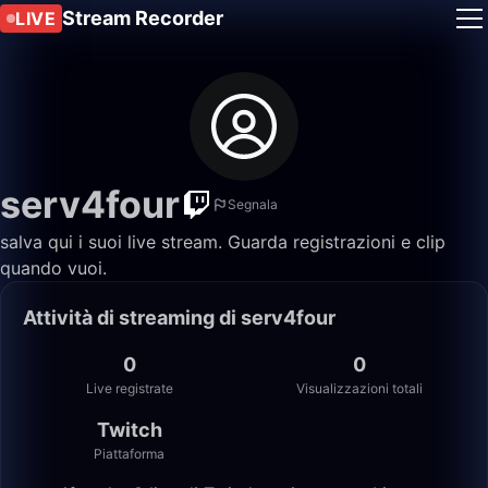
Stream Recorder
LIVE
serv4four
Segnala
salva qui i suoi live stream. Guarda registrazioni e clip
quando vuoi.
Attività di streaming di serv4four
0
0
Live registrate
Visualizzazioni totali
Twitch
Piattaforma