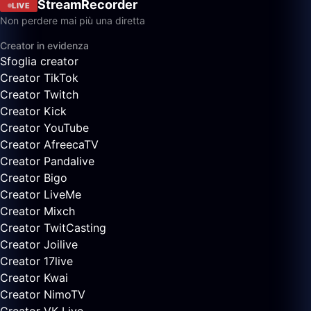
StreamRecorder
LIVE
Non perdere mai più una diretta
Creator in evidenza
Sfoglia creator
Creator TikTok
Creator Twitch
Creator Kick
Creator YouTube
Creator AfreecaTV
Creator Pandalive
Creator Bigo
Creator LiveMe
Creator Mixch
Creator TwitCasting
Creator Joilive
Creator 17live
Creator Kwai
Creator NimoTV