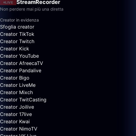
StreamRecorder
LIVE
Non perdere mai più una diretta
Creator in evidenza
Sfoglia creator
Creator TikTok
Creator Twitch
Creator Kick
Creator YouTube
Creator AfreecaTV
Creator Pandalive
Creator Bigo
Creator LiveMe
Creator Mixch
Creator TwitCasting
Creator Joilive
Creator 17live
Creator Kwai
Creator NimoTV