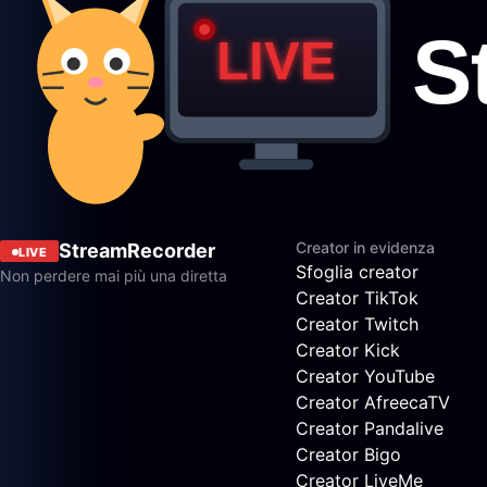
Creator in evidenza
StreamRecorder
LIVE
Sfoglia creator
Non perdere mai più una diretta
Creator TikTok
Creator Twitch
Creator Kick
Creator YouTube
Creator AfreecaTV
Creator Pandalive
Creator Bigo
Creator LiveMe