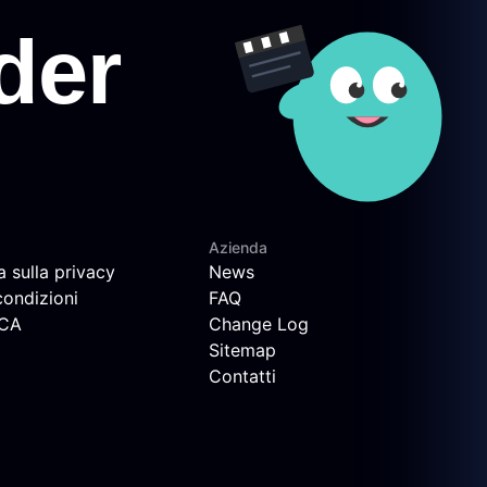
Azienda
a sulla privacy
News
condizioni
FAQ
MCA
Change Log
Sitemap
Contatti