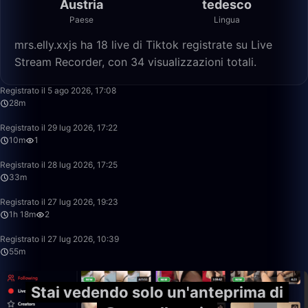
Austria
tedesco
Paese
Lingua
mrs.elly.xxjs ha 18 live di Tiktok registrate su Live
Stream Recorder, con 34 visualizzazioni totali.
28:37
Registrato il 5 ago 2026, 17:08
28m
10:04
Registrato il 29 lug 2026, 17:22
10m
1
33:20
Registrato il 28 lug 2026, 17:25
33m
1:18:57
Registrato il 27 lug 2026, 19:23
1h 18m
2
55:53
Registrato il 27 lug 2026, 10:39
55m
Stai vedendo solo un'anteprima di