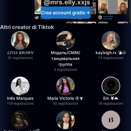
@mrs.elly.xxjs
Crea account gratis
Altri creator di Tiktok
𝐿𝐼𝑉𝐼𝐴 𝐵𝑅𝑂𝑊𝑁
Модель/СММ/
kaylxigh.rx 💣🐚
10 registrazioni
74 registrazioni
танцевальная
группа
3 registrazioni
Inês Marques
María Victoria 🦋🍄
Em 🕷️🦇
119 registrazioni
55 registrazioni
19 registrazioni