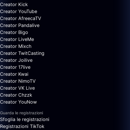
Creator Kick
Creator YouTube
Creator AfreecaTV
Creator Pandalive
Creator Bigo
Creator LiveMe
Creator Mixch
Creator TwitCasting
Creator Joilive
Creator 17live
Creator Kwai
Creator NimoTV
Creator VK Live
Creator Chzzk
Creator YouNow
Guarda le registrazioni
Sfoglia le registrazioni
Registrazioni TikTok