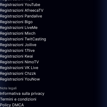
Registrazioni YouTube
Registrazioni AfreecaTV
Registrazioni Pandalive
Registrazioni Bigo
Registrazioni LiveMe
Registrazioni Mixch
Registrazioni TwitCasting
Registrazioni Joilive
Registrazioni 17live
Registrazioni Kwai
Registrazioni NimoTV
Registrazioni VK Live
Registrazioni Chzzk
Registrazioni YouNow
Note legali
Informativa sulla privacy
Termini e condizioni
Policy DMCA