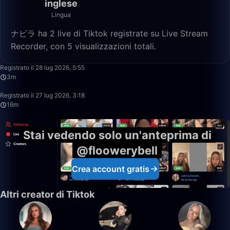
inglese
Lingua
ナビラ ha 2 live di Tiktok registrate su Live Stream
Recorder, con 5 visualizzazioni totali.
3:26
Registrato il 28 lug 2026, 5:55
3m
16:58
Registrato il 27 lug 2026, 3:18
16m
Stai vedendo solo un'anteprima di
@floowerybell
Crea account gratis
Altri creator di Tiktok