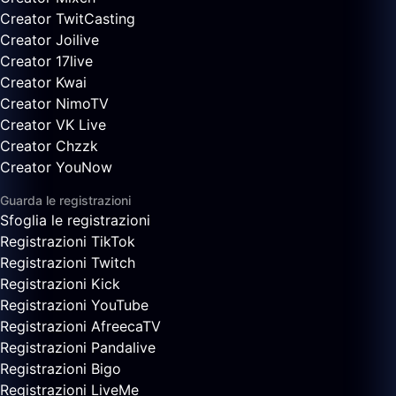
Creator TwitCasting
Creator Joilive
Creator 17live
Creator Kwai
Creator NimoTV
Creator VK Live
Creator Chzzk
Creator YouNow
Guarda le registrazioni
Sfoglia le registrazioni
Registrazioni TikTok
Registrazioni Twitch
Registrazioni Kick
Registrazioni YouTube
Registrazioni AfreecaTV
Registrazioni Pandalive
Registrazioni Bigo
Registrazioni LiveMe