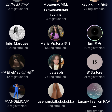
𝐿𝐼𝑉𝐼𝐴 𝐵𝑅𝑂𝑊𝑁
Модель/СММ/
kaylxigh.rx 💣🐚
10 registrazioni
74 registrazioni
танцевальная
группа
3 registrazioni
Inês Marques
María Victoria 🦋🍄
Em 🕷️🦇
119 registrazioni
55 registrazioni
19 registrazioni
⋆˚࿔ EllieMay 𝜗𝜚˚⋆🧸ྀི
justssbh
B13.store
12 registrazioni
24 registrazioni
91 registrazioni
🐆ANGELICA🐆
userxmxkdkskskskka
Luxury fashion RAAI
8 registrazioni
1 registrazioni
👑
1 registrazioni