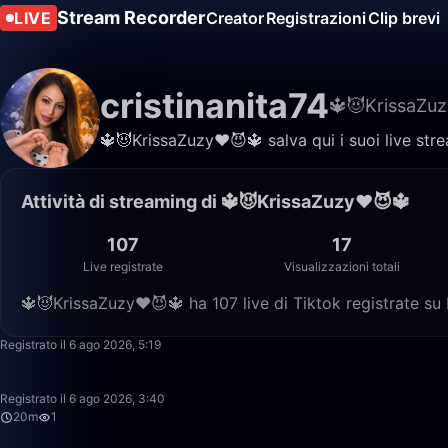
Stream Recorder
LIVE
Creator
Registrazioni
Clip brevi
cristinanita74
🔱😈KrissaZuz
🔱😈KrissaZuzy❤️😈🔱 salva qui i suoi live str
Attività di streaming di 🔱😈KrissaZuzy❤️😈🔱
107
17
Live registrate
Visualizzazioni totali
🔱😈KrissaZuzy❤️😈🔱 ha 107 live di Tiktok registrate su 
Registrato il 6 ago 2026, 5:19
Registrato il 6 ago 2026, 3:40
20m
1