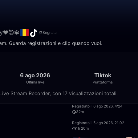
y❤️😈🔱
Segnala
eam. Guarda registrazioni e clip quando vuoi.
6 ago 2026
Tiktok
Ultima live
Piattaforma
Live Stream Recorder, con 17 visualizzazioni totali.
30:56
Registrato il 6 ago 2026, 4:24
32m
20:26
Registrato il 5 ago 2026, 21:02
1h 20m
50:01