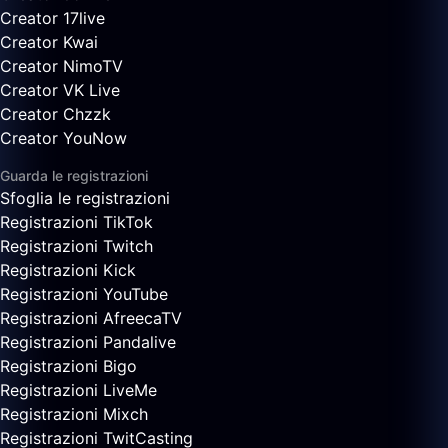
Creator 17live
Creator Kwai
Creator NimoTV
Creator VK Live
Creator Chzzk
Creator YouNow
Guarda le registrazioni
Sfoglia le registrazioni
Registrazioni TikTok
Registrazioni Twitch
Registrazioni Kick
Registrazioni YouTube
Registrazioni AfreecaTV
Registrazioni Pandalive
Registrazioni Bigo
Registrazioni LiveMe
Registrazioni Mixch
Registrazioni TwitCasting