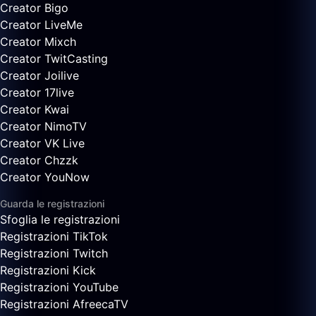
Creator Bigo
Creator LiveMe
Creator Mixch
Creator TwitCasting
Creator Joilive
Creator 17live
Creator Kwai
Creator NimoTV
Creator VK Live
Creator Chzzk
Creator YouNow
Guarda le registrazioni
Sfoglia le registrazioni
Registrazioni TikTok
Registrazioni Twitch
Registrazioni Kick
Registrazioni YouTube
Registrazioni AfreecaTV