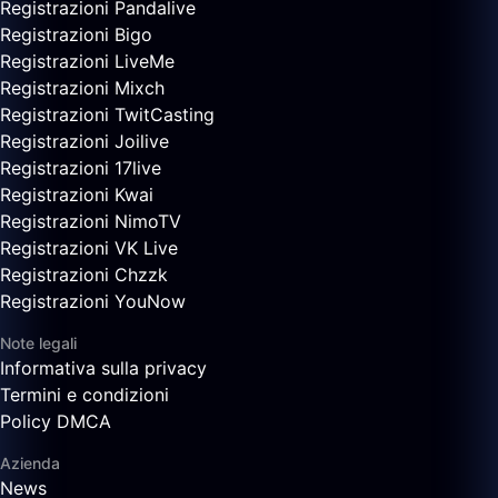
Registrazioni Pandalive
Registrazioni Bigo
Registrazioni LiveMe
Registrazioni Mixch
Registrazioni TwitCasting
Registrazioni Joilive
Registrazioni 17live
Registrazioni Kwai
Registrazioni NimoTV
Registrazioni VK Live
Registrazioni Chzzk
Registrazioni YouNow
Note legali
Informativa sulla privacy
Termini e condizioni
Policy DMCA
Azienda
News