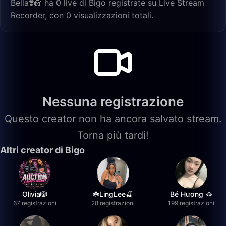
Bella❣️🪷 ha 0 live di Bigo registrate su Live Stream
Recorder, con 0 visualizzazioni totali.
Nessuna registrazione
Questo creator non ha ancora salvato stream.
Torna più tardi!
Altri creator di Bigo
Olivia🎲
☘️LingLee🍒
Bé Hương 🫦
67 registrazioni
28 registrazioni
199 registrazioni