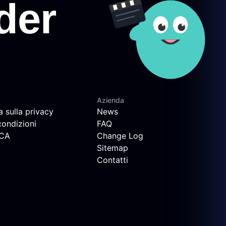
Azienda
a sulla privacy
News
condizioni
FAQ
MCA
Change Log
Sitemap
Contatti