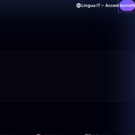
Lingua
IT
Accedi
Iscriviti
49:34
50:00