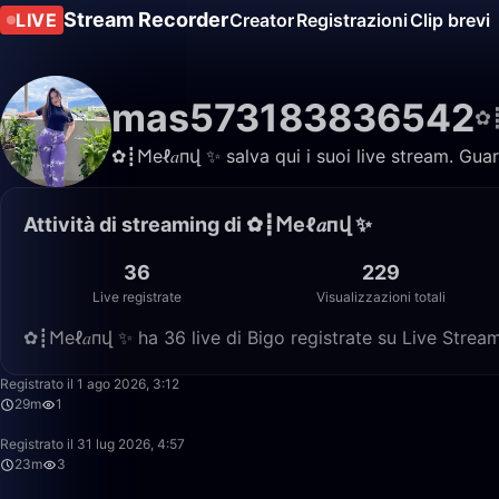
Stream Recorder
LIVE
Creator
Registrazioni
Clip brevi
mas573183836542
✿┋
✿┋𐌑еℓ𝑎пվ ✨ salva qui i suoi live stream. Gua
Attività di streaming di ✿┋𐌑еℓ𝑎пվ ✨
36
229
Live registrate
Visualizzazioni totali
✿┋𐌑еℓ𝑎пվ ✨ ha 36 live di Bigo registrate su Live Stream
Registrato il 1 ago 2026, 3:12
29m
1
Registrato il 31 lug 2026, 4:57
23m
3