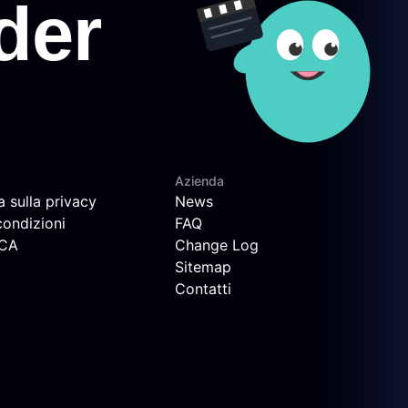
Azienda
a sulla privacy
News
condizioni
FAQ
MCA
Change Log
Sitemap
Contatti