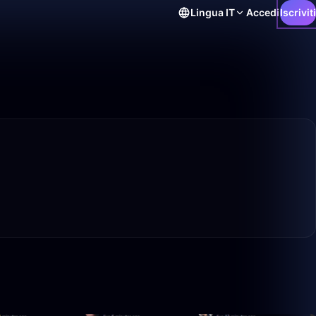
Lingua
IT
Accedi
Iscriviti
50:00
18:30