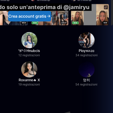
do solo un'anteprima di @jamiryu
Crea account gratis
ᵀ𝐒ᴮ💠Hnubcis
Ployพลอย
12 registrazioni
34 registrazioni
Roxanne🔥 X
멍히
19 registrazioni
54 registrazioni