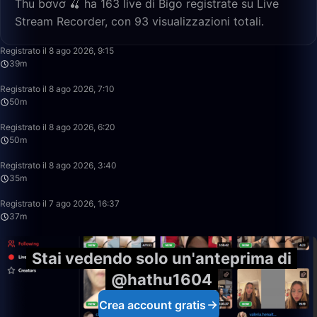
Thu bơvơ 🍒 ha 163 live di Bigo registrate su Live
Stream Recorder, con 93 visualizzazioni totali.
39:51
Registrato il 8 ago 2026, 9:15
39m
49:59
Registrato il 8 ago 2026, 7:10
50m
49:59
Registrato il 8 ago 2026, 6:20
50m
35:32
Registrato il 8 ago 2026, 3:40
35m
37:35
Registrato il 7 ago 2026, 16:37
37m
Stai vedendo solo un'anteprima di
@hathu1604
Crea account gratis