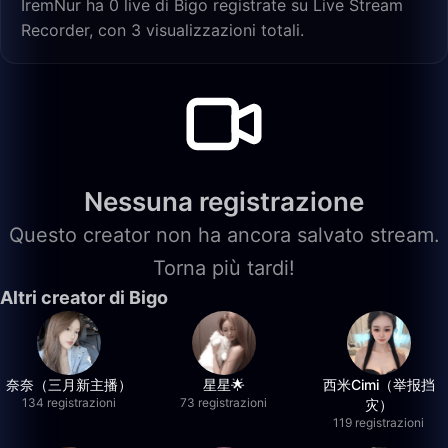
İremNur ha 0 live di Bigo registrate su Live Stream
Recorder, con 3 visualizzazioni totali.
Nessuna registrazione
Questo creator non ha ancora salvato stream.
Torna più tardi!
Altri creator di Bigo
奈奈（三月新主播）
星星🌟
西米Cimi（举报挡
134 registrazioni
73 registrazioni
灾）
119 registrazioni