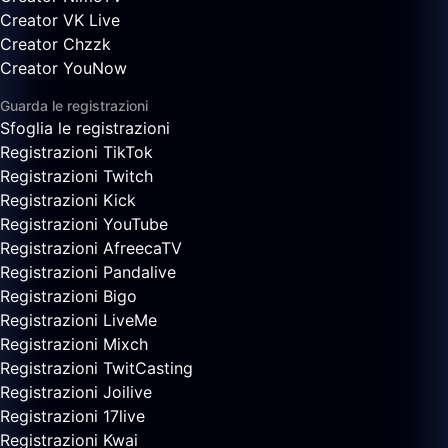
Creator VK Live
Creator Chzzk
Creator YouNow
Guarda le registrazioni
Sfoglia le registrazioni
Registrazioni TikTok
Registrazioni Twitch
Registrazioni Kick
Registrazioni YouTube
Registrazioni AfreecaTV
Registrazioni Pandalive
Registrazioni Bigo
Registrazioni LiveMe
Registrazioni Mixch
Registrazioni TwitCasting
Registrazioni Joilive
Registrazioni 17live
Registrazioni Kwai