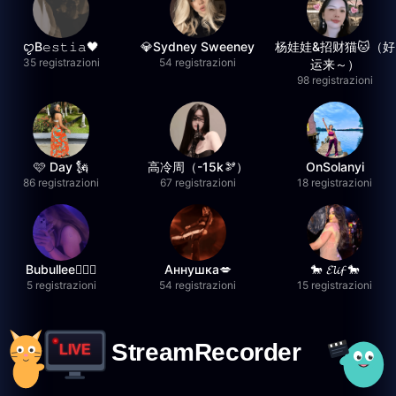
ꨄB𝚎𝚜𝚝𝚒𝚊🖤
💎Sydney Sweeney
杨娃娃&招财猫🐱（好
35 registrazioni
54 registrazioni
运来～）
98 registrazioni
🩷 Day 🗽
高冷周（-15k🫘）
OnSolanyi
86 registrazioni
67 registrazioni
18 registrazioni
Bubullee🧚🏼‍♀️
Аннушка💋
🐎 𝓔𝓵𝓲𝓯 🐎
5 registrazioni
54 registrazioni
15 registrazioni