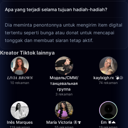
Apa yang terjadi selama tujuan hadiah-hadiah?
Dia meminta penontonnya untuk mengirim item digital
tertentu seperti bunga atau donat untuk mencapai
tonggak dan membuat siaran tetap aktif.
Kreator Tiktok lainnya
𝐿𝐼𝑉𝐼𝐴 𝐵𝑅𝑂𝑊𝑁
Модель/СММ/
kaylxigh.rx 💣🐚
10 rekaman
74 rekaman
танцевальная
группа
3 rekaman
Inês Marques
María Victoria 🦋🍄
Em 🕷️🦇
119 rekaman
55 rekaman
19 rekaman