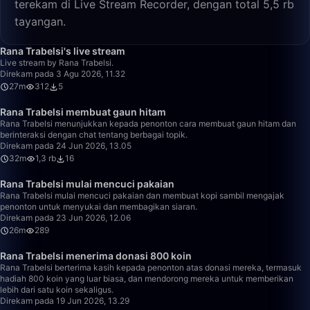
terekam di Live Stream Recorder, dengan total 5,5 rb
tayangan.
27:24
Rana Trabelsi's live stream
Live stream by Rana Trabelsi.
Direkam pada 3 Agu 2026, 11.32
27m
312
5
32:00
Rana Trabelsi membuat gaun hitam
Rana Trabelsi menunjukkan kepada penonton cara membuat gaun hitam dan
berinteraksi dengan chat tentang berbagai topik.
Direkam pada 24 Jun 2026, 13.05
32m
1,3 rb
16
26:29
Rana Trabelsi mulai mencuci pakaian
Rana Trabelsi mulai mencuci pakaian dan membuat kopi sambil mengajak
penonton untuk menyukai dan membagikan siaran.
Direkam pada 23 Jun 2026, 12.06
26m
289
23:43
Rana Trabelsi menerima donasi 800 koin
Rana Trabelsi berterima kasih kepada penonton atas donasi mereka, termasuk
hadiah 800 koin yang luar biasa, dan mendorong mereka untuk memberikan
lebih dari satu koin sekaligus.
Direkam pada 19 Jun 2026, 13.29