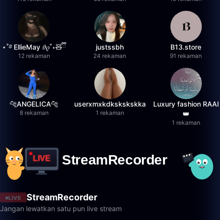
⋆˚࿔ EllieMay 𝜗𝜚˚⋆🧸ྀི
justssbh
B13.store
12 rekaman
24 rekaman
91 rekaman
🐆ANGELICA🐆
userxmxkdkskskskka
Luxury fashion RAAI
8 rekaman
1 rekaman
👑
1 rekaman
StreamRecorder
LIVE
Jangan lewatkan satu pun live stream