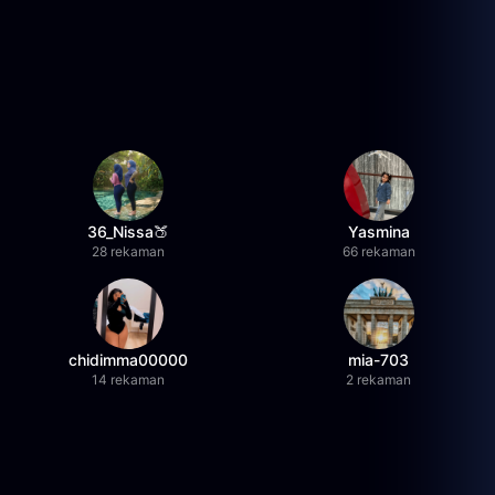
36_Nissa🍑
Yasmina
28 rekaman
66 rekaman
chidimma00000
mia-703
14 rekaman
2 rekaman