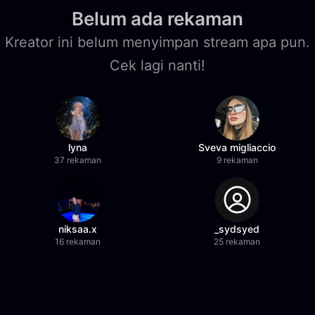
Belum ada rekaman
Kreator ini belum menyimpan stream apa pun.
Cek lagi nanti!
lyna
Sveva migliaccio
37 rekaman
9 rekaman
niksaa.x
_sydsyed
16 rekaman
25 rekaman