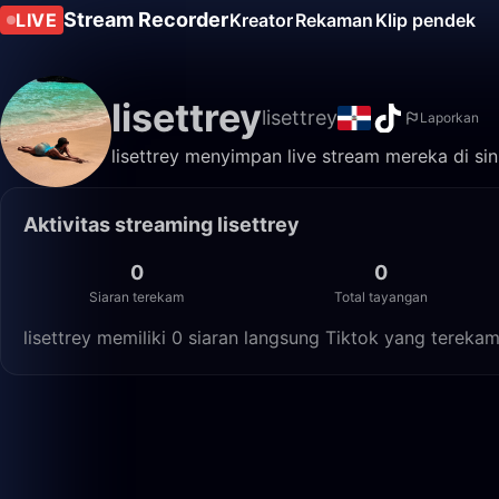
Stream Recorder
LIVE
Kreator
Rekaman
Klip pendek
lisettrey
lisettrey
Laporkan
lisettrey menyimpan live stream mereka di sin
Aktivitas streaming lisettrey
0
0
Siaran terekam
Total tayangan
lisettrey memiliki 0 siaran langsung Tiktok yang tereka