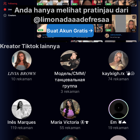
Anda hanya melihat pratinjau dari
@limonadaaadefresaa
Buat Akun Gratis
Kreator Tiktok lainnya
𝐿𝐼𝑉𝐼𝐴 𝐵𝑅𝑂𝑊𝑁
Модель/СММ/
kaylxigh.rx 💣🐚
10 rekaman
74 rekaman
танцевальная
группа
3 rekaman
Inês Marques
María Victoria 🦋🍄
Em 🕷️🦇
119 rekaman
55 rekaman
19 rekaman