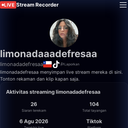
Stream Recorder
LIVE
limonadaaadefresaa
limonadadefresaa
Laporkan
limonadadefresaa menyimpan live stream mereka di sini.
Tonton rekaman dan klip kapan saja.
Aktivitas streaming limonadadefresaa
26
104
Siaran terekam
Total tayangan
6 Agu 2026
Tiktok
Terakhir live
Platform