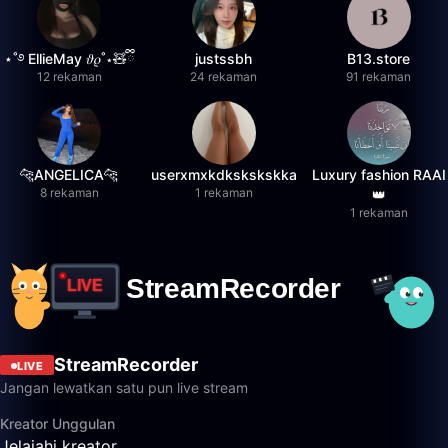
⋆˚࿔ EllieMay 𝜗𝜚˚⋆🧸ྀི
justssbh
B13.store
12 rekaman
24 rekaman
91 rekaman
🐆ANGELICA🐆
userxmxkdkskskskka
Luxury fashion RAAI
8 rekaman
1 rekaman
👑
1 rekaman
StreamRecorder
LIVE
Jangan lewatkan satu pun live stream
Kreator Unggulan
Jelajahi kreator