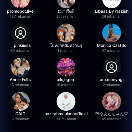
promobot.live
にこ🗿🌈
Libaas By Nazish
137 rekaman
25 rekaman
36 rekaman
__pinkiiess
ใบหยกที่ยิ้มหวานๆ
Mónica Castillo
60 rekaman
1 rekaman
27 rekaman
Annie Felts
pilsjegern
am.manyagi
3 rekaman
16 rekaman
2 rekaman
GAIG
hazirahmaulanaofficial
🌸ゆあちちゃん🤍
6 rekaman
34 rekaman
45 rekaman