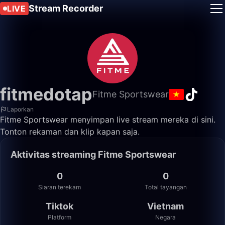
Stream Recorder
LIVE
fitmedotap
Fitme Sportswear
Laporkan
Fitme Sportswear menyimpan live stream mereka di sini.
Tonton rekaman dan klip kapan saja.
Aktivitas streaming Fitme Sportswear
0
0
Siaran terekam
Total tayangan
Tiktok
Vietnam
Platform
Negara