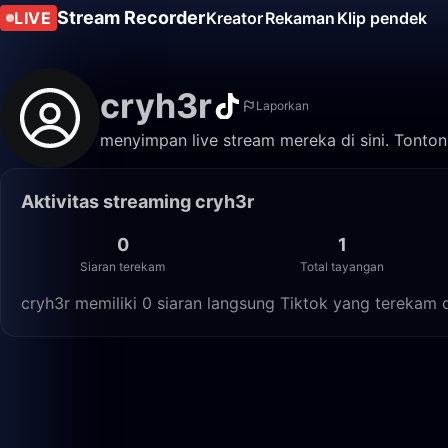
Stream Recorder
LIVE
Kreator
Rekaman
Klip pendek
cryh3r
Laporkan
menyimpan live stream mereka di sini. Tonton
Aktivitas streaming cryh3r
0
1
Siaran terekam
Total tayangan
cryh3r memiliki 0 siaran langsung Tiktok yang terekam d