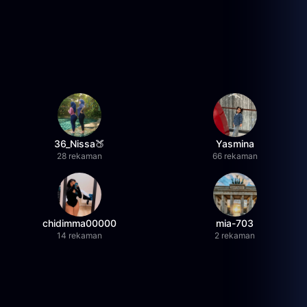
36_Nissa🍑
Yasmina
28 rekaman
66 rekaman
chidimma00000
mia-703
14 rekaman
2 rekaman