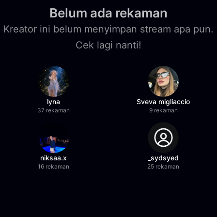
Belum ada rekaman
Kreator ini belum menyimpan stream apa pun.
Cek lagi nanti!
lyna
Sveva migliaccio
37 rekaman
9 rekaman
niksaa.x
_sydsyed
16 rekaman
25 rekaman