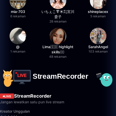
mia-703
いちぇこ👘☀️㌠宮川
shineplacex
6 rekaman
5 rekaman
委子
28 rekaman
@
Lima🇸🇴 highlight
SarahAngel
1 rekaman
103 rekaman
skills✌🏽
48 rekaman
StreamRecorder
LIVE
Jangan lewatkan satu pun live stream
Kreator Unggulan