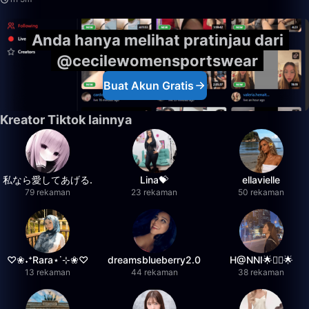
Anda hanya melihat pratinjau dari
@cecilewomensportswear
Buat Akun Gratis
Kreator Tiktok lainnya
私なら愛してあげる.
Lina💝
ellavielle
79 rekaman
23 rekaman
50 rekaman
♡❀˖⁺Rara⋆˙⊹❀♡
dreamsblueberry2.0
H@NNI🌟❤️‍🔥🌟
13 rekaman
44 rekaman
38 rekaman