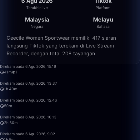
6 Agu 2026
Tiktok
Terakhir live
Platform
Malaysia
Melayu
Negara
Bahasa
Ceecile Women Sportwear memiliki 417 siaran
langsung Tiktok yang terekam di Live Stream
Recorder, dengan total 208 tayangan.
41:32
Direkam pada 6 Agu 2026, 15.19
41m
1
1:40:00
Direkam pada 6 Agu 2026, 13.37
1h 40m
50:00
Direkam pada 6 Agu 2026, 12.46
50m
2:30:00
Direkam pada 6 Agu 2026, 10.13
2h 30m
1:05:17
Direkam pada 6 Agu 2026, 9.02
1h 5m