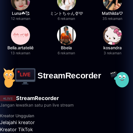
Luna☘️🥰
ミントちゃん🍨🩵
Mathilda♡︎
12 rekaman
6 rekaman
35 rekaman
Bella.artateliê
Bbela
kosandra
13 rekaman
6 rekaman
3 rekaman
StreamRecorder
LIVE
Jangan lewatkan satu pun live stream
Kreator Unggulan
Jelajahi kreator
Kreator TikTok