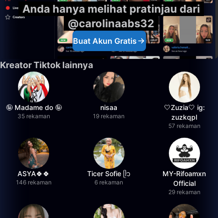
Anda hanya melihat pratinjau dari
@carolinaabs32
Buat Akun Gratis
Kreator Tiktok lainnya
🤪 Madame do 🤪
nisaa
🤍Zuzia🤍 ig:
35 rekaman
19 rekaman
zuzkqpl
57 rekaman
ASYA🍀🍀
Ticer Sofie ᥫ᭡
MY-Rifoamxn
146 rekaman
6 rekaman
Official
29 rekaman