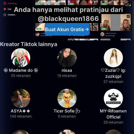
Anda hanya melihat pratinjau dari
@blackqueen1866
Buat Akun Gratis
Kreator Tiktok lainnya
🤪 Madame do 🤪
nisaa
🤍Zuzia🤍 ig:
35 rekaman
19 rekaman
zuzkqpl
57 rekaman
ASYA🍀🍀
Ticer Sofie ᥫ᭡
MY-Rifoamxn
146 rekaman
6 rekaman
Official
29 rekaman