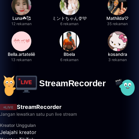
Luna☘️🥰
ミントちゃん🍨🩵
Mathilda♡︎
12 rekaman
6 rekaman
35 rekaman
Bella.artateliê
Bbela
kosandra
13 rekaman
6 rekaman
3 rekaman
StreamRecorder
LIVE
Jangan lewatkan satu pun live stream
Kreator Unggulan
Jelajahi kreator