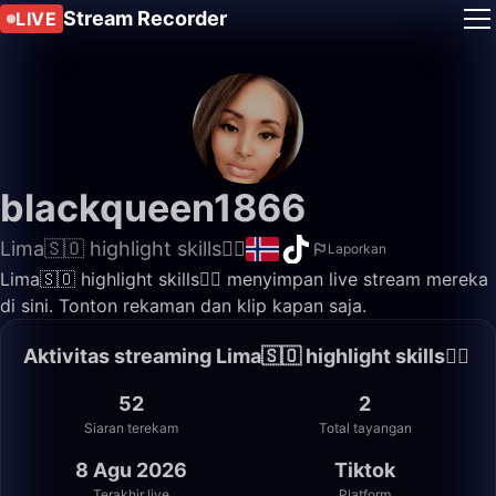
Stream Recorder
LIVE
blackqueen1866
Lima🇸🇴 highlight skills✌🏽
Laporkan
Lima🇸🇴 highlight skills✌🏽 menyimpan live stream mereka
di sini. Tonton rekaman dan klip kapan saja.
Aktivitas streaming Lima🇸🇴 highlight skills✌🏽
52
2
Siaran terekam
Total tayangan
8 Agu 2026
Tiktok
Terakhir live
Platform