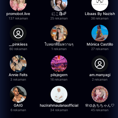
promobot.live
にこ🗿🌈
Libaas By Nazish
137 rekaman
25 rekaman
36 rekaman
__pinkiiess
ใบหยกที่ยิ้มหวานๆ
Mónica Castillo
60 rekaman
1 rekaman
27 rekaman
Annie Felts
pilsjegern
am.manyagi
3 rekaman
16 rekaman
2 rekaman
GAIG
hazirahmaulanaofficial
🌸ゆあちちゃん🤍
6 rekaman
34 rekaman
45 rekaman