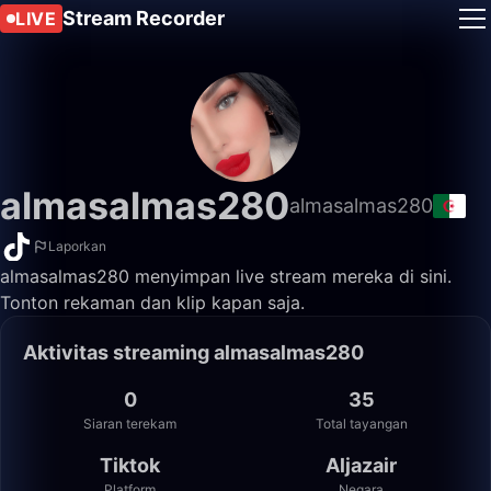
Stream Recorder
LIVE
almasalmas280
almasalmas280
Laporkan
almasalmas280 menyimpan live stream mereka di sini.
Tonton rekaman dan klip kapan saja.
Aktivitas streaming almasalmas280
0
35
Siaran terekam
Total tayangan
Tiktok
Aljazair
Platform
Negara