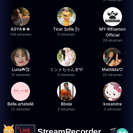
ASYA🍀🍀
Ticer Sofie ᥫ᭡
MY-Rifoamxn
146 rekaman
6 rekaman
Official
29 rekaman
Luna☘️🥰
ミントちゃん🍨🩵
Mathilda♡︎
12 rekaman
6 rekaman
35 rekaman
Bella.artateliê
Bbela
kosandra
13 rekaman
6 rekaman
3 rekaman