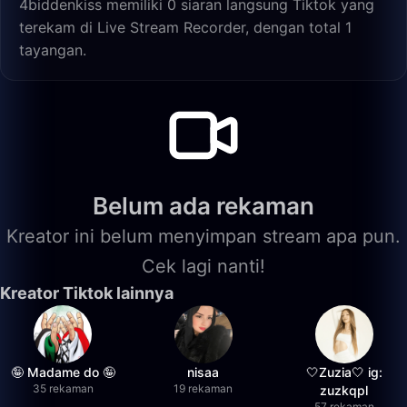
4biddenkiss memiliki 0 siaran langsung Tiktok yang
terekam di Live Stream Recorder, dengan total 1
tayangan.
Belum ada rekaman
Kreator ini belum menyimpan stream apa pun.
Cek lagi nanti!
Kreator Tiktok lainnya
🤪 Madame do 🤪
nisaa
🤍Zuzia🤍 ig:
35 rekaman
19 rekaman
zuzkqpl
57 rekaman