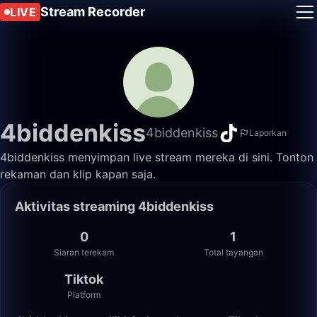
Stream Recorder
LIVE
4biddenkiss
4biddenkiss
Laporkan
4biddenkiss menyimpan live stream mereka di sini. Tonton
rekaman dan klip kapan saja.
Aktivitas streaming 4biddenkiss
0
1
Siaran terekam
Total tayangan
Tiktok
Platform