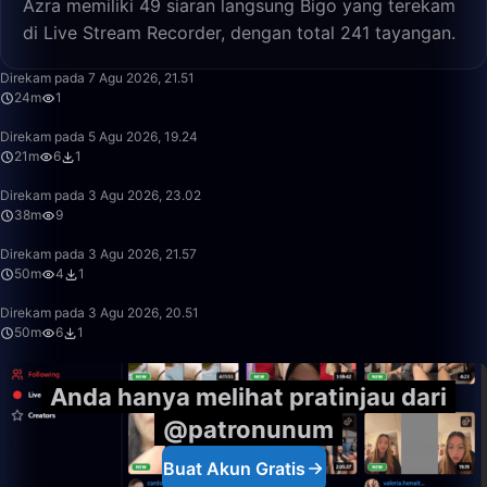
Azra memiliki 49 siaran langsung Bigo yang terekam
di Live Stream Recorder, dengan total 241 tayangan.
24:02
Direkam pada 7 Agu 2026, 21.51
24m
1
21:21
Direkam pada 5 Agu 2026, 19.24
21m
6
1
38:20
Direkam pada 3 Agu 2026, 23.02
38m
9
50:00
Direkam pada 3 Agu 2026, 21.57
50m
4
1
50:00
Direkam pada 3 Agu 2026, 20.51
50m
6
1
Anda hanya melihat pratinjau dari
@patronunum
Buat Akun Gratis