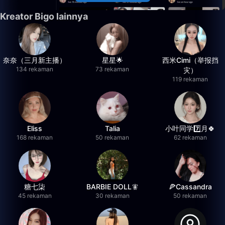
Kreator Bigo lainnya
奈奈（三月新主播）
星星🌟
西米Cimi（举报挡
134 rekaman
73 rekaman
灾）
119 rekaman
Eliss
Talia
小叶同学7️⃣月🍀
168 rekaman
50 rekaman
62 rekaman
糖七柒
BARBIE DOLL🧚
🍕Cassandra
45 rekaman
30 rekaman
50 rekaman