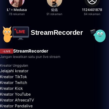
𝐋ᵀ🔅Medusa
佑佑
1124401878
78 rekaman
91 rekaman
84 rekaman
StreamRecorder
LIVE
Jangan lewatkan satu pun live stream
Kreator Unggulan
Jelajahi kreator
Kreator TikTok
Kreator Twitch
Kreator Kick
Kreator YouTube
Kreator AfreecaTV
Kreator Pandalive