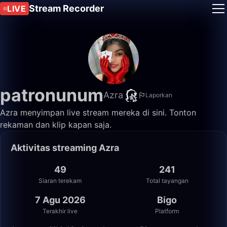
Stream Recorder
LIVE
patronunum
Azra
Laporkan
Azra menyimpan live stream mereka di sini. Tonton
rekaman dan klip kapan saja.
Aktivitas streaming Azra
49
241
Siaran terekam
Total tayangan
7 Agu 2026
Bigo
Terakhir live
Platform