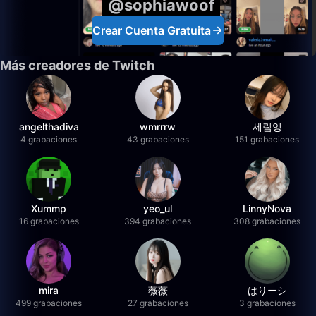
@sophiawoof
Crear Cuenta Gratuita
Más creadores de Twitch
angelthadiva
wmrrrw
세림잉
4 grabaciones
43 grabaciones
151 grabaciones
Xummp
yeo_ul
LinnyNova
16 grabaciones
394 grabaciones
308 grabaciones
mira
薇薇
はりーシ
499 grabaciones
27 grabaciones
3 grabaciones