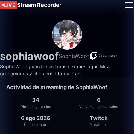
Stream Recorder
LIVE
sophiawoof
SophiaWoof
Reportar
SophiaWoof guarda sus transmisiones aquí. Mira
grabaciones y clips cuando quieras.
Actividad de streaming de SophiaWoof
34
6
Directos grabados
Visualizaciones totales
6 ago 2026
Twitch
Último directo
Plataforma