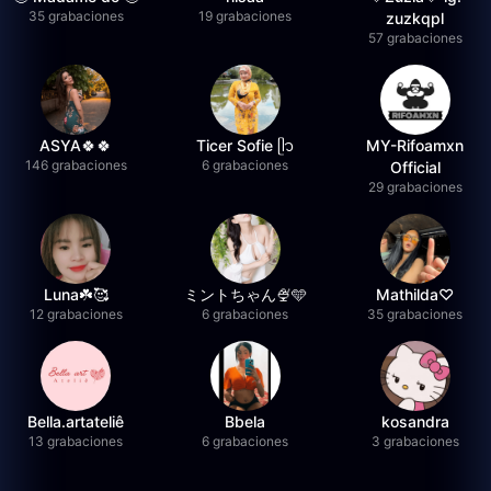
35 grabaciones
19 grabaciones
zuzkqpl
57 grabaciones
ASYA🍀🍀
Ticer Sofie ᥫ᭡
MY-Rifoamxn
146 grabaciones
6 grabaciones
Official
29 grabaciones
Luna☘️🥰
ミントちゃん🍨🩵
Mathilda♡︎
12 grabaciones
6 grabaciones
35 grabaciones
Bella.artateliê
Bbela
kosandra
13 grabaciones
6 grabaciones
3 grabaciones