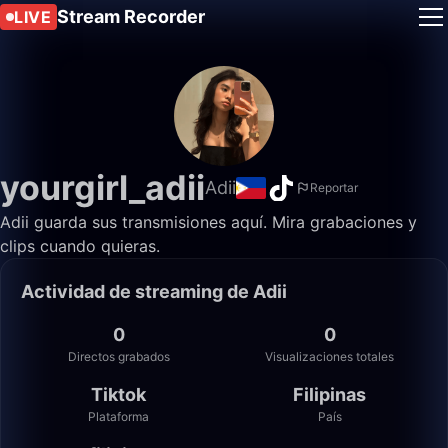
Stream Recorder
LIVE
yourgirl_adii
Adii
Reportar
Adii guarda sus transmisiones aquí. Mira grabaciones y
clips cuando quieras.
Actividad de streaming de Adii
0
0
Directos grabados
Visualizaciones totales
Tiktok
Filipinas
Plataforma
País