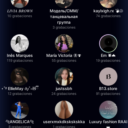
𝐿𝐼𝑉𝐼𝐴 𝐵𝑅𝑂𝑊𝑁
Модель/СММ/
kaylxigh.rx 💣🐚
10 grabaciones
74 grabaciones
танцевальная
группа
3 grabaciones
Inês Marques
María Victoria 🦋🍄
Em 🕷️🦇
119 grabaciones
55 grabaciones
19 grabaciones
⋆˚࿔ EllieMay 𝜗𝜚˚⋆🧸ྀི
justssbh
B13.store
12 grabaciones
24 grabaciones
91 grabaciones
🐆ANGELICA🐆
userxmxkdkskskskka
Luxury fashion RAAI
8 grabaciones
1 grabaciones
👑