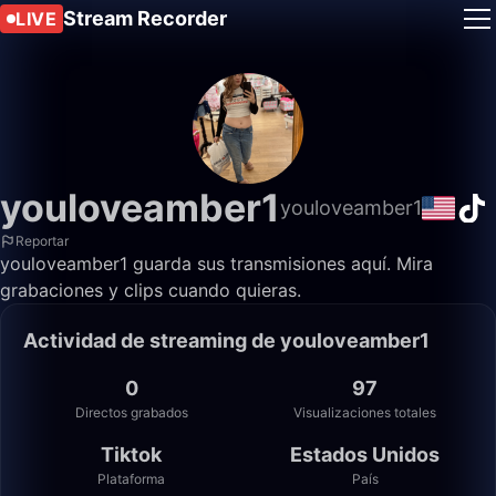
Stream Recorder
LIVE
youloveamber1
youloveamber1
Reportar
youloveamber1 guarda sus transmisiones aquí. Mira
grabaciones y clips cuando quieras.
Actividad de streaming de youloveamber1
0
97
Directos grabados
Visualizaciones totales
Tiktok
Estados Unidos
Plataforma
País