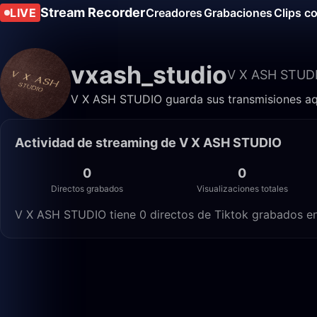
Stream Recorder
LIVE
Creadores
Grabaciones
Clips c
vxash_studio
V X ASH STUD
V X ASH STUDIO guarda sus transmisiones aqu
Actividad de streaming de V X ASH STUDIO
0
0
Directos grabados
Visualizaciones totales
V X ASH STUDIO tiene 0 directos de Tiktok grabados en 