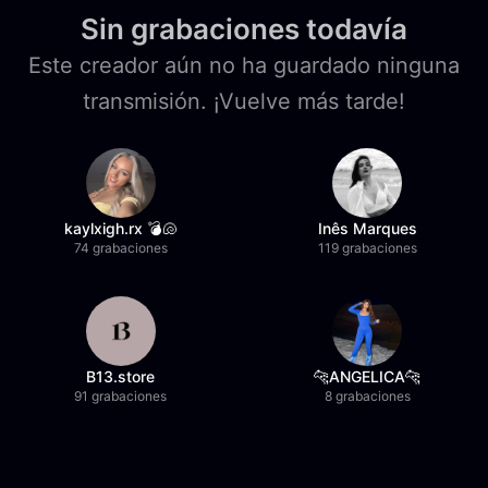
Sin grabaciones todavía
Este creador aún no ha guardado ninguna
transmisión. ¡Vuelve más tarde!
kaylxigh.rx 💣🐚
Inês Marques
74 grabaciones
119 grabaciones
B13.store
🐆ANGELICA🐆
91 grabaciones
8 grabaciones