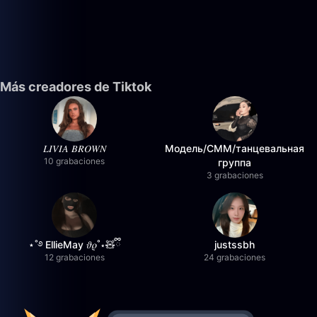
Más creadores de Tiktok
𝐿𝐼𝑉𝐼𝐴 𝐵𝑅𝑂𝑊𝑁
Модель/СММ/танцевальная
10 grabaciones
группа
3 grabaciones
⋆˚࿔ EllieMay 𝜗𝜚˚⋆🧸ྀི
justssbh
12 grabaciones
24 grabaciones