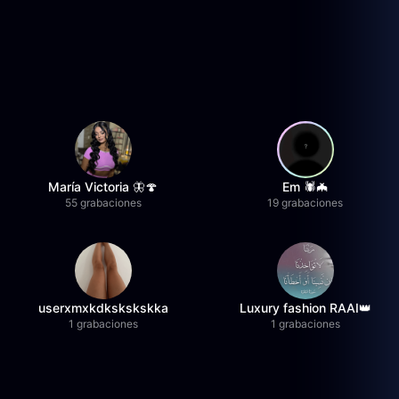
María Victoria 🦋🍄
Em 🕷️🦇
55 grabaciones
19 grabaciones
userxmxkdkskskskka
Luxury fashion RAAI👑
1 grabaciones
1 grabaciones