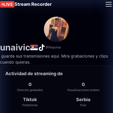
Stream Recorder
LIVE
unaivic
Reportar
️ guarda sus transmisiones aquí. Mira grabaciones y clips
cuando quieras.
Actividad de streaming de ️
0
0
Directos grabados
Visualizaciones totales
Tiktok
Serbia
Plataforma
País