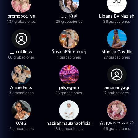
promobot.live
にこ🗿🌈
Libaas By Nazish
137 grabaciones
25 grabaciones
36 grabaciones
__pinkiiess
ใบหยกที่ยิ้มหวานๆ
Mónica Castillo
60 grabaciones
1 grabaciones
27 grabaciones
Annie Felts
pilsjegern
am.manyagi
3 grabaciones
16 grabaciones
2 grabaciones
GAIG
hazirahmaulanaofficial
🌸ゆあちちゃん🤍
6 grabaciones
34 grabaciones
45 grabaciones