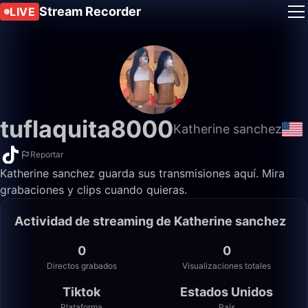
Stream Recorder
LIVE
tuflaquita8000
Katherine sanchez
Reportar
Katherine sanchez guarda sus transmisiones aquí. Mira
grabaciones y clips cuando quieras.
Actividad de streaming de Katherine sanchez
0
0
Directos grabados
Visualizaciones totales
Tiktok
Estados Unidos
Plataforma
País