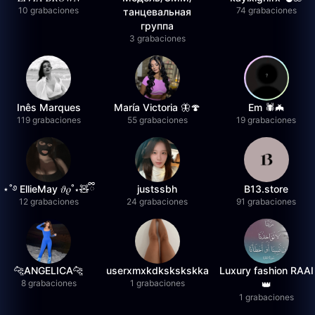
10 grabaciones
74 grabaciones
танцевальная
группа
3 grabaciones
Inês Marques
María Victoria 🦋🍄
Em 🕷️🦇
119 grabaciones
55 grabaciones
19 grabaciones
⋆˚࿔ EllieMay 𝜗𝜚˚⋆🧸ྀི
justssbh
B13.store
12 grabaciones
24 grabaciones
91 grabaciones
🐆ANGELICA🐆
userxmxkdkskskskka
Luxury fashion RAAI
8 grabaciones
1 grabaciones
👑
1 grabaciones