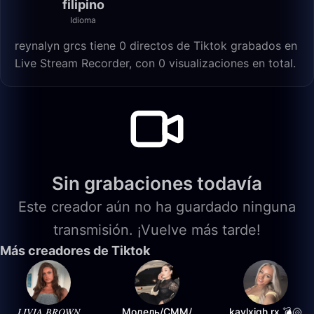
filipino
Idioma
reynalyn grcs tiene 0 directos de Tiktok grabados en
Live Stream Recorder, con 0 visualizaciones en total.
Sin grabaciones todavía
Este creador aún no ha guardado ninguna
transmisión. ¡Vuelve más tarde!
Más creadores de Tiktok
𝐿𝐼𝑉𝐼𝐴 𝐵𝑅𝑂𝑊𝑁
Модель/СММ/
kaylxigh.rx 💣🐚