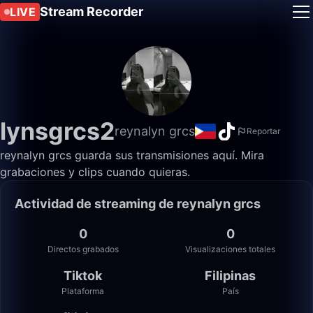
Stream Recorder
LIVE
lynsgrcs2
reynalyn grcs
Reportar
reynalyn grcs guarda sus transmisiones aquí. Mira
grabaciones y clips cuando quieras.
Actividad de streaming de reynalyn grcs
0
0
Directos grabados
Visualizaciones totales
Tiktok
Filipinas
Plataforma
País