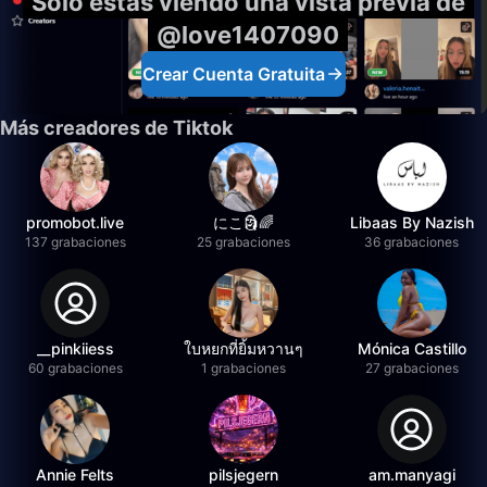
Solo estás viendo una vista previa de
@love1407090
Crear Cuenta Gratuita
Más creadores de Tiktok
promobot.live
にこ🗿🌈
Libaas By Nazish
137 grabaciones
25 grabaciones
36 grabaciones
__pinkiiess
ใบหยกที่ยิ้มหวานๆ
Mónica Castillo
60 grabaciones
1 grabaciones
27 grabaciones
Annie Felts
pilsjegern
am.manyagi