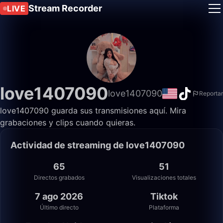
Stream Recorder
LIVE
love1407090
love1407090
Reportar
love1407090 guarda sus transmisiones aquí. Mira
grabaciones y clips cuando quieras.
Actividad de streaming de love1407090
65
51
Directos grabados
Visualizaciones totales
7 ago 2026
Tiktok
Último directo
Plataforma