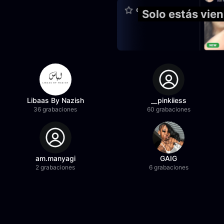
Solo estás vie
Libaas By Nazish
__pinkiiess
36 grabaciones
60 grabaciones
am.manyagi
GAIG
2 grabaciones
6 grabaciones