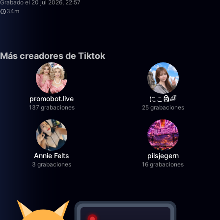
Grabado el 20 jul 2026, 22:57
34m
Más creadores de Tiktok
promobot.live
にこ🗿🌈
137 grabaciones
25 grabaciones
Annie Felts
pilsjegern
3 grabaciones
16 grabaciones