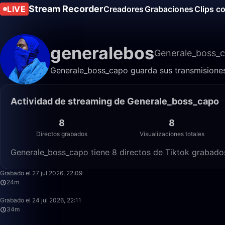
Stream Recorder
LIVE
Creadores
Grabaciones
Clips c
generalebos
Generale_boss_
Generale_boss_capo guarda sus transmisiones 
Actividad de streaming de Generale_boss_capo
8
8
Directos grabados
Visualizaciones totales
Generale_boss_capo tiene 8 directos de Tiktok grabados
Grabado el 27 jul 2026, 22:09
24m
Grabado el 24 jul 2026, 22:11
34m