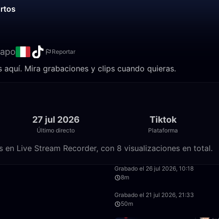
ortos
capo
Reportar
aquí. Mira grabaciones y clips cuando quieras.
27 jul 2026
Tiktok
Último directo
Plataforma
 en Live Stream Recorder, con 8 visualizaciones en total.
24:10
Grabado el 26 jul 2026, 10:18
8m
34:28
Grabado el 21 jul 2026, 21:33
50m
34:26