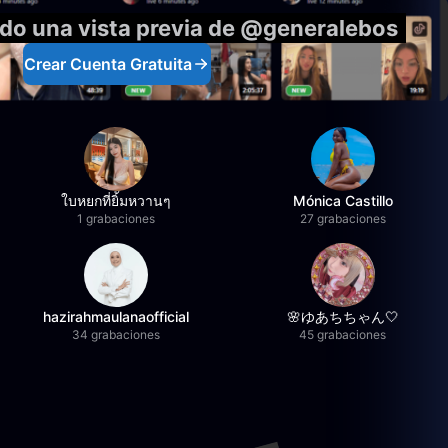
ndo una vista previa de @generalebos
Crear Cuenta Gratuita
ใบหยกที่ยิ้มหวานๆ
Mónica Castillo
1 grabaciones
27 grabaciones
hazirahmaulanaofficial
🌸ゆあちちゃん🤍
34 grabaciones
45 grabaciones