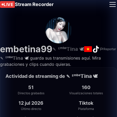
Stream Recorder
LIVE
embetina99
🍡 ᴱᵐᵇᵉ𝕋𝕚𝕟𝕒 🕊️
Reportar
🍡 ᴱᵐᵇᵉ𝕋𝕚𝕟𝕒 🕊️ guarda sus transmisiones aquí. Mira
grabaciones y clips cuando quieras.
Actividad de streaming de 🍡 ᴱᵐᵇᵉ𝕋𝕚𝕟𝕒 🕊️
51
160
Directos grabados
Visualizaciones totales
12 jul 2026
Tiktok
Último directo
Plataforma