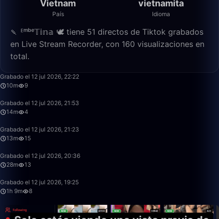
Vietnam
vietnamita
País
Idioma
🍡 ᴱᵐᵇᵉ𝕋𝕚𝕟𝕒 🕊️ tiene 51 directos de Tiktok grabados
en Live Stream Recorder, con 160 visualizaciones en
total.
10:53
Grabado el 12 jul 2026, 22:22
10m
9
14:22
Grabado el 12 jul 2026, 21:53
14m
4
13:34
Grabado el 12 jul 2026, 21:23
13m
15
28:23
Grabado el 12 jul 2026, 20:36
28m
13
1:09:28
Grabado el 12 jul 2026, 19:25
1h 9m
8