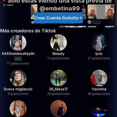
Solo estás viendo una vista previa de
@embetina99
Crear Cuenta Gratuita
Más creadores de Tiktok
444GoddessKaylin
Beauty
lyna
12 grabaciones
37 grabaciones
🇬🇩
11 grabaciones
Sveva migliaccio
36_Nissa🍑
Yasmina
9 grabaciones
28 grabaciones
66 grabaciones