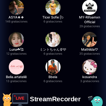
ASYA🍀🍀
Ticer Sofie ᥫ᭡
MY-Rifoamxn
146 grabaciones
6 grabaciones
Official
29 grabaciones
Luna☘️🥰
ミントちゃん🍨🩵
Mathilda♡︎
12 grabaciones
6 grabaciones
35 grabaciones
Bella.artateliê
Bbela
kosandra
13 grabaciones
6 grabaciones
3 grabaciones