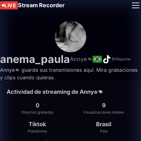
Stream Recorder
LIVE
anema_paula
Annye👊
Reportar
Annye👊 guarda sus transmisiones aquí. Mira grabaciones
y clips cuando quieras.
Actividad de streaming de Annye👊
0
9
Directos grabados
Visualizaciones totales
Tiktok
Brasil
Plataforma
País