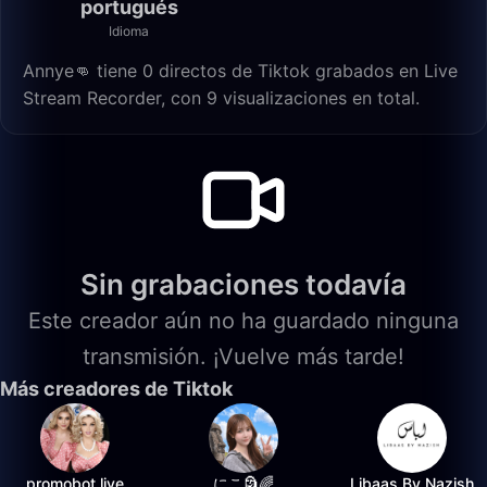
portugués
Idioma
Annye👊 tiene 0 directos de Tiktok grabados en Live
Stream Recorder, con 9 visualizaciones en total.
Sin grabaciones todavía
Este creador aún no ha guardado ninguna
transmisión. ¡Vuelve más tarde!
Más creadores de Tiktok
promobot.live
にこ🗿🌈
Libaas By Nazish