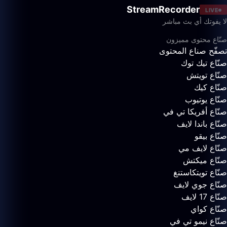
StreamRecorder
LIVE
لا يفوتك أي بث مباشر
صنّاع محتوى مميزون
تصفّح صناع المحتوى
صنّاع تيك توك
صنّاع تويتش
صنّاع كيك
صنّاع يوتيوب
صنّاع أفريكا تي في
صنّاع باندا لايف
صنّاع بيقو
صنّاع لايف مي
صنّاع ميكتش
صنّاع تويتكاستنغ
صنّاع جوي لايف
صنّاع 17 لايف
صنّاع كواي
صنّاع نيمو تي في