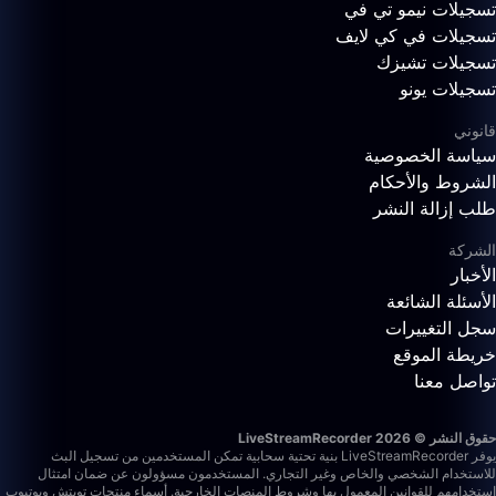
تسجيلات نيمو تي في
تسجيلات في كي لايف
تسجيلات تشيزك
تسجيلات يونو
قانوني
سياسة الخصوصية
الشروط والأحكام
طلب إزالة النشر
الشركة
الأخبار
الأسئلة الشائعة
سجل التغييرات
خريطة الموقع
تواصل معنا
حقوق النشر © 2026 LiveStreamRecorder
يوفر LiveStreamRecorder بنية تحتية سحابية تمكن المستخدمين من تسجيل البث
للاستخدام الشخصي والخاص وغير التجاري. المستخدمون مسؤولون عن ضمان امتثال
استخدامهم للقوانين المعمول بها وشروط المنصات الخارجية.
أسماء منتجات تويتش ويوتيوب