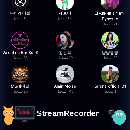
루비레이블
새로미
Джайна в Чат-
120 تسجيل
13 تسجيل
Рулетке
21 تسجيل
Valentine Bar Soi 6
김설화
냠냠짱짱
52 تسجيل
19 تسجيل
65 تسجيل
MS레이블
Alain Moise
Karuna official 01
1 تسجيل
143 تسجيل
20 تسجيل