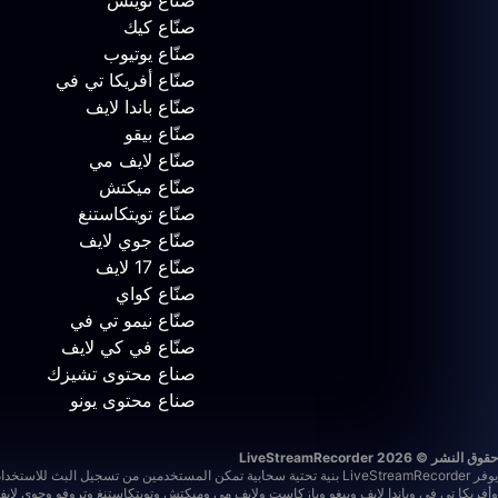
صنّاع تويتش
صنّاع كيك
صنّاع يوتيوب
صنّاع أفريكا تي في
صنّاع باندا لايف
صنّاع بيقو
صنّاع لايف مي
صنّاع ميكتش
صنّاع تويتكاستنغ
صنّاع جوي لايف
صنّاع 17 لايف
صنّاع كواي
صنّاع نيمو تي في
صنّاع في كي لايف
صناع محتوى تشيزك
صناع محتوى يونو
حقوق النشر © 2026 LiveStreamRecorder
يوفر LiveStreamRecorder بنية تحتية سحابية تمكن المستخدمين من تسجيل البث للاستخدام الشخصي والخاص وغير التجاري. المستخدمون مسؤولون عن ضمان امتثال استخدامهم للقوانين المعمول بها وشروط المنصات الخارجية.
وأفريكا تي في وباندا لايف وبيغو وبازكاست ولايف مي وميكتش وتويتكاستنغ وتروفو وجوي لاي