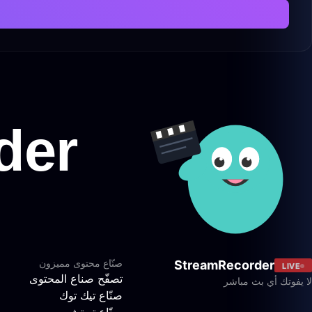
صنّاع محتوى مميزون
StreamRecorder
LIVE
تصفّح صناع المحتوى
لا يفوتك أي بث مباشر
صنّاع تيك توك