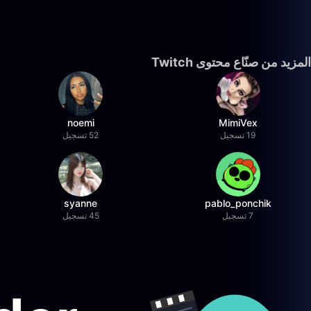
المزيد من صنّاع محتوى Twitch
noemi
MimiVex
19 تسجيل
52 تسجيل
syanne
pablo_ponchik
7 تسجيل
45 تسجيل