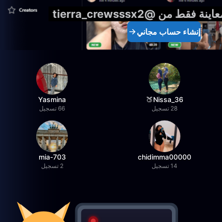
فقط من @tierra_crewsssx2
إنشاء حساب مجاني
Yasmina
36_Nissa🍑
28 تسجيل
66 تسجيل
mia-703
chidimma00000
14 تسجيل
2 تسجيل