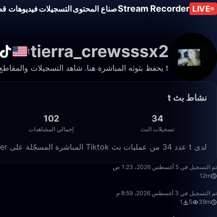
Stream Recorder
LIVE
صناع المحتوى
التسجيلات
فيديوهات قص
tierra_crewsssx2
نشاط بث ️t
102
34
تسجيلات البث
إجمالي المشاهدات
لدى ️t عدد 34 من عمليات بث Tiktok المباشرة المسجّلة على Live Stream Recorder، بإجمالي 102 مشاهدة.
12:07
تم التسجيل في 5 أغسطس 2026، 1:23 ص
12m
39:09
تم التسجيل في 3 أغسطس 2026، 8:59 م
1
5
39m
1:16:48