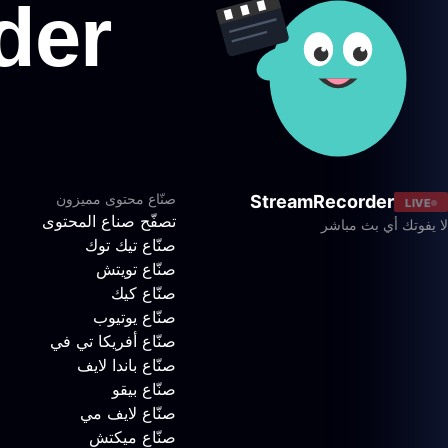
صنّاع محتوى مميزون
StreamRecorder
LIVE
تصفّح صناع المحتوى
لا يفوتك أي بث مباشر
صنّاع تيك توك
صنّاع تويتش
صنّاع كيك
صنّاع يوتيوب
صنّاع أفريكا تي في
صنّاع باندا لايف
صنّاع بيقو
صنّاع لايف مي
صنّاع ميكتش