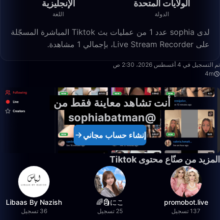
الولايات المتحدة
الإنجليزية
الدولة
اللغة
لدى sophia عدد 1 من عمليات بث Tiktok المباشرة المسجّلة
على Live Stream Recorder، بإجمالي 1 مشاهدة.
4:34
تم التسجيل في 4 أغسطس 2026، 2:30 ص
4m
أنت تشاهد معاينة فقط من
@sophiabatman
إنشاء حساب مجاني
المزيد من صنّاع محتوى Tiktok
Libaas By Nazish
にこ🗿🌈
promobot.live
137 تسجيل
25 تسجيل
36 تسجيل