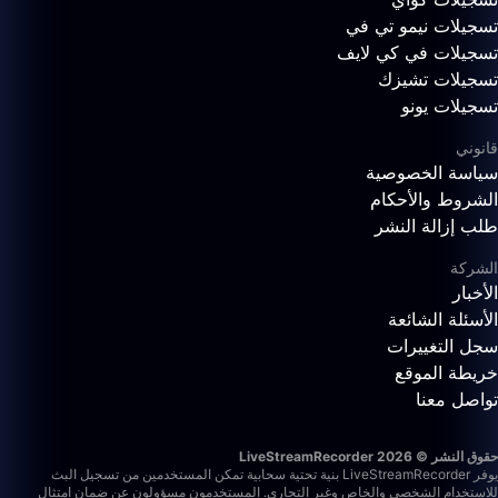
تسجيلات نيمو تي في
تسجيلات في كي لايف
تسجيلات تشيزك
تسجيلات يونو
قانوني
سياسة الخصوصية
الشروط والأحكام
طلب إزالة النشر
الشركة
الأخبار
الأسئلة الشائعة
سجل التغييرات
خريطة الموقع
تواصل معنا
حقوق النشر © 2026 LiveStreamRecorder
يوفر LiveStreamRecorder بنية تحتية سحابية تمكن المستخدمين من تسجيل البث
للاستخدام الشخصي والخاص وغير التجاري. المستخدمون مسؤولون عن ضمان امتثال