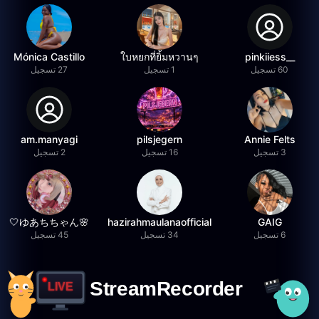
Mónica Castillo
ใบหยกที่ยิ้มหวานๆ
__pinkiiess
60 تسجيل
1 تسجيل
27 تسجيل
am.manyagi
pilsjegern
Annie Felts
3 تسجيل
16 تسجيل
2 تسجيل
🌸ゆあちちゃん🤍
hazirahmaulanaofficial
GAIG
6 تسجيل
34 تسجيل
45 تسجيل