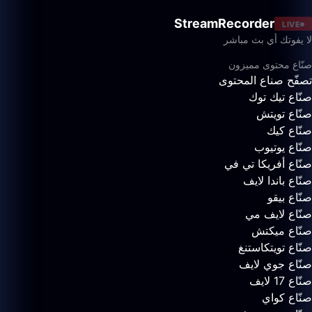
StreamRecorder
LIVE
لا يفوتك أي بث مباشر
صنّاع محتوى مميزون
تصفّح صناع المحتوى
صنّاع تيك توك
صنّاع تويتش
صنّاع كيك
صنّاع يوتيوب
صنّاع أفريكا تي في
صنّاع باندا لايف
صنّاع بيقو
صنّاع لايف مي
صنّاع ميكتش
صنّاع تويتكاستنغ
صنّاع جوي لايف
صنّاع 17 لايف
صنّاع كواي