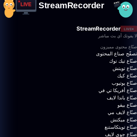
StreamRecorder
LIVE
لا يفوتك أي بث مباشر
صنّاع محتوى مميزون
تصفّح صناع المحتوى
صنّاع تيك توك
صنّاع تويتش
صنّاع كيك
صنّاع يوتيوب
صنّاع أفريكا تي في
صنّاع باندا لايف
صنّاع بيقو
صنّاع لايف مي
صنّاع ميكتش
صنّاع تويتكاستنغ
صنّاع جوي لايف