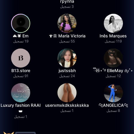
группа
3 تسجيل
Em 🕷️🦇
María Victoria 🦋🍄
Inês Marques
119 تسجيل
55 تسجيل
19 تسجيل
B13.store
justssbh
⋆˚࿔ EllieMay 𝜗𝜚˚⋆🧸ྀི
12 تسجيل
24 تسجيل
91 تسجيل
Luxury fashion RAAI
userxmxkdkskskskka
🐆ANGELICA🐆
8 تسجيل
1 تسجيل
👑
1 تسجيل