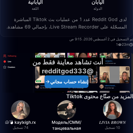
اليابان
اليابانية
الدولة
اللغة
لدى Reddit God عدد 1 من عمليات بث Tiktok المباشرة
المسجّلة على Live Stream Recorder، بإجمالي 69 مشاهدة.
23:55
تم التسجيل في 2 أغسطس 2026، 9:15 ص
1
23m
أنت تشاهد معاينة فقط من
@redditgod333
إنشاء حساب مجاني
المزيد من صنّاع محتوى Tiktok
kaylxigh.rx 💣🐚
Модель/СММ/
𝐿𝐼𝑉𝐼𝐴 𝐵𝑅𝑂𝑊𝑁
10 تسجيل
74 تسجيل
танцевальная