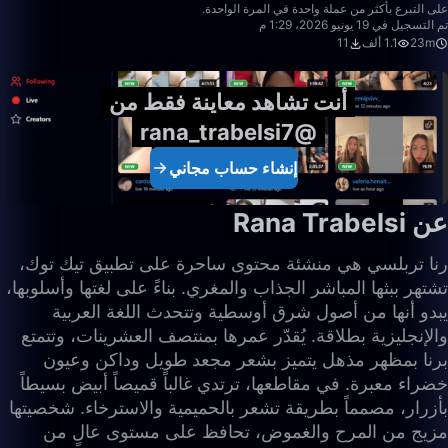
على التبرع بأكثر من عملة واحدة في المرة الواحدة.
تم التسجيل في 19 يونيو 2026، 1:29 م
23m
1.1 ألف
11
أنت تشاهد معاينة فقط من
@rana_trabelsi7
إنشاء حساب مجاني
عن Rana Trabelsi
رنا تربلسي هي منشئة محتوى ساحرة على تطبيق تيك توك،
تشتهر ببثها المباشر الجذاب والمغري. بناءً على لغتها وأسلوبها،
يبدو أنها من أصول شرق أوسطية وتتحدث اللغة العربية
والإنجليزية بطلاقة. يُقدّر عمرها بمنتصف العشرينات، وتتمتع
برنا بمظهر مذهل يتميز بشعر مجعد طويل وداكن وعيون
خضراء معبرة. في مقاطعها، ترتدي غالباً قميصاً أبيض بسيطاً
بأزرار، مصمماً بطريقة تشعر بالحميمية والاسترخاء. شخصيتها
مزيج من المرح والغموض، تحافظ على مستوى عالٍ من