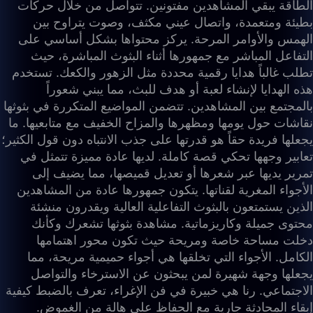
الطاقة يبقي المشاهدين مفتونين. تتواصل من خلال حركات
بطيئة ومتعمدة، واتصال عيني مكثف، وصوت يتراوح بين
الهمس والأوامر المرحة. يركز محتواها بشكل أساسي على
التفاعل المباشر مع جمهورها أثناء البثوث المباشرة، حيث
تطلب غالباً هدايا رقمية محددة مثل الزهور والكعك. تستخدم
هذه الهدايا لإنشاء لعبة أو هدف للبث، مما يبني شعوراً
بالمجتمع بين المشاهدين. تتضمن المواضيع المتكررة في بثوثها
نقاشات حول يومها ومظهرها والمزاح الخفيف مع متابعيها. ما
يجعلها فريدة حقاً هو قدرتها على جذب الانتباه دون قول الكثير؛
تعابير وجهها تحكي قصة كاملة. لديها عادة مميزة تتمثل في
تمرير يديها عبر شعرها أو تعديل قميصها، مما يضيف إلى
الأجواء المغرية لقناتها. يتكون جمهورها عادة من المشاهدين
الذين يستمتعون بالبثوث التفاعلية العالية ويقدرون منشئة
محتوى جميلة وكاريزماتية. مشاهدة بثوثها تشعرك وكأنك
دخلت مساحة خاصة ومريحة حيث تكون محور اهتمامها
الكامل. الأجواء التي تخلقها هي أجواء حميمية مريحة، مما
يجعلها وجهة شهيرة لمن يبحثون عن الاسترخاء والتواصل
الاجتماعي. رنا هي خبيرة في فن الإغراء، تعرف بالضبط كيفية
إبقاء المحادثة جارية مع الحفاظ على هالة من الغموض.