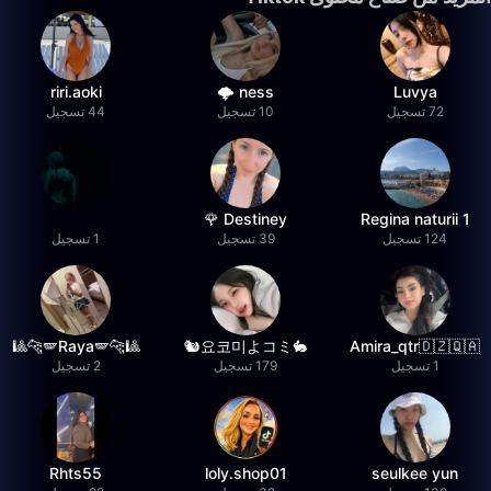
riri.aoki
ness 🌩️
Luvya
72 تسجيل
10 تسجيل
44 تسجيل
Destiney 🌹
Regina naturii 1
124 تسجيل
39 تسجيل
1 تسجيل
🎱🐆🪽Raya🪽🐆🎱
🐇요코미よコミ🐿
Amira_qtr🇩🇿🇶🇦
1 تسجيل
179 تسجيل
2 تسجيل
Rhts55
loly.shop01
seulkee yun