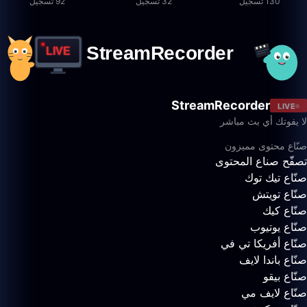
130 تسجيل
32 تسجيل
92 تسجيل
StreamRecorder
LIVE
لا يفوتك أي بث مباشر
صنّاع محتوى مميزون
تصفّح صناع المحتوى
صنّاع تيك توك
صنّاع تويتش
صنّاع كيك
صنّاع يوتيوب
صنّاع أفريكا تي في
صنّاع باندا لايف
صنّاع بيقو
صنّاع لايف مي