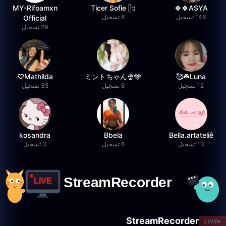
MY-Rifoamxn
Ticer Sofie ᥫ᭡
ASYA🍀🍀
146 تسجيل
6 تسجيل
Official
29 تسجيل
Mathilda♡︎
ミントちゃん🍨🩵
Luna☘️🥰
12 تسجيل
6 تسجيل
35 تسجيل
kosandra
Bbela
Bella.artateliê
13 تسجيل
6 تسجيل
3 تسجيل
StreamRecorder
LIVE