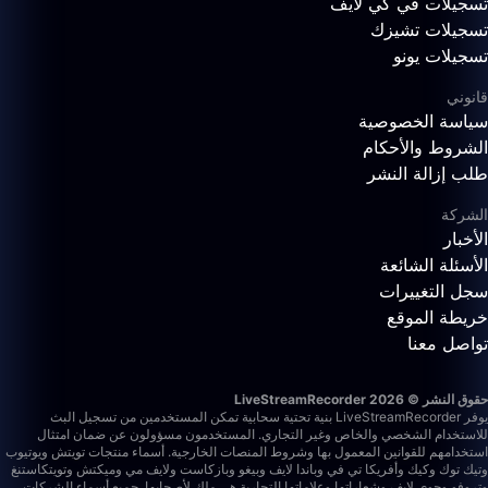
تسجيلات في كي لايف
تسجيلات تشيزك
تسجيلات يونو
قانوني
سياسة الخصوصية
الشروط والأحكام
طلب إزالة النشر
الشركة
الأخبار
الأسئلة الشائعة
سجل التغييرات
خريطة الموقع
تواصل معنا
حقوق النشر © 2026 LiveStreamRecorder
يوفر LiveStreamRecorder بنية تحتية سحابية تمكن المستخدمين من تسجيل البث
للاستخدام الشخصي والخاص وغير التجاري. المستخدمون مسؤولون عن ضمان امتثال
استخدامهم للقوانين المعمول بها وشروط المنصات الخارجية.
أسماء منتجات تويتش ويوتيوب
وتيك توك وكيك وأفريكا تي في وباندا لايف وبيغو وبازكاست ولايف مي وميكتش وتويتكاستنغ
وتروفو وجوي لايف وشعاراتها وعلاماتها التجارية هي ملك لأصحابها. جميع أسماء الشركات