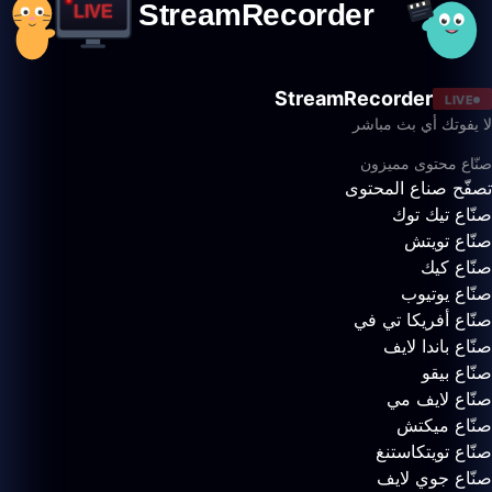
StreamRecorder
LIVE
لا يفوتك أي بث مباشر
صنّاع محتوى مميزون
تصفّح صناع المحتوى
صنّاع تيك توك
صنّاع تويتش
صنّاع كيك
صنّاع يوتيوب
صنّاع أفريكا تي في
صنّاع باندا لايف
صنّاع بيقو
صنّاع لايف مي
صنّاع ميكتش
صنّاع تويتكاستنغ
صنّاع جوي لايف