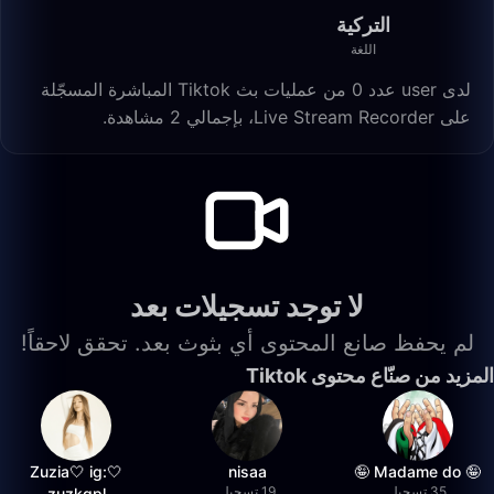
التركية
اللغة
لدى user عدد 0 من عمليات بث Tiktok المباشرة المسجّلة
على Live Stream Recorder، بإجمالي 2 مشاهدة.
لا توجد تسجيلات بعد
لم يحفظ صانع المحتوى أي بثوث بعد. تحقق لاحقاً!
المزيد من صنّاع محتوى Tiktok
🤍Zuzia🤍 ig:
nisaa
🤪 Madame do 🤪
35 تسجيل
19 تسجيل
zuzkqpl